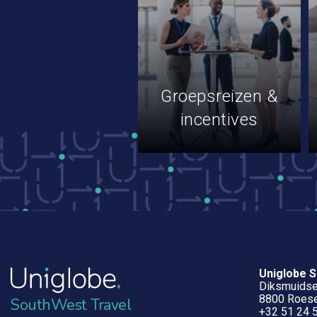
Groepsreizen &
incentives
Uniglobe S
Diksmuids
8800 Roese
SouthWest Travel
+32 51 24 