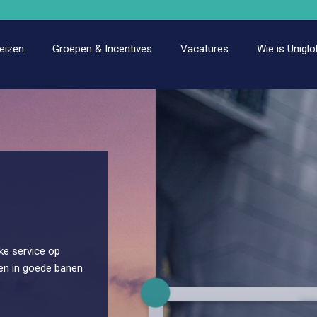
eizen
Groepen & Incentives
Vacatures
Wie is Unigl
jke service op
 en in goede banen