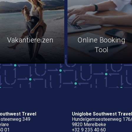
Vakantiereizen
Online Booking
Tool
outhwest Travel
Uniglobe Southwest Trave
esteenweg 349
Hundelgemsesteenweg 176
lare
9820 Merelbeke
50 01
+32 9 235 40 60