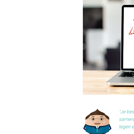
"Je bes
samenge
tegen e